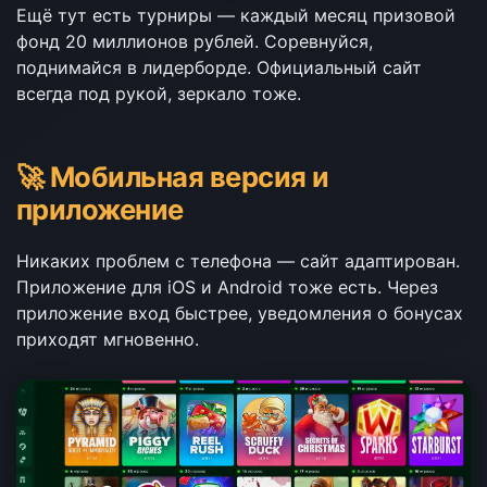
Ещё тут есть турниры — каждый месяц призовой
фонд 20 миллионов рублей. Соревнуйся,
поднимайся в лидерборде. Официальный сайт
всегда под рукой, зеркало тоже.
🚀 Мобильная версия и
приложение
Никаких проблем с телефона — сайт адаптирован.
Приложение для iOS и Android тоже есть. Через
приложение вход быстрее, уведомления о бонусах
приходят мгновенно.