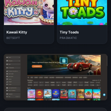
Kawaii Kitty
Tiny Toads
BETSOFT
PRAGMATIC