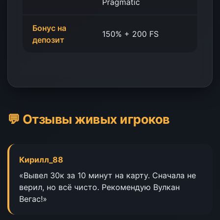
Pragmatic
Бонус на
150% + 200 FS
депозит
💬 Отзывы живых игроков
Кирилл_88
«Вывел 30к за 10 минут на карту. Сначала не
верил, но всё чисто. Рекомендую Вулкан
Вегас!»