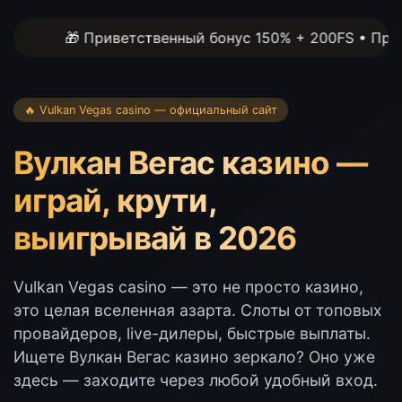
Приветственный бонус 150% + 200FS • Промокод VVEGAS
🔥 Vulkan Vegas casino — официальный сайт
Вулкан Вегас казино —
играй, крути,
выигрывай в 2026
Vulkan Vegas casino — это не просто казино,
это целая вселенная азарта. Слоты от топовых
провайдеров, live-дилеры, быстрые выплаты.
Ищете Вулкан Вегас казино зеркало? Оно уже
здесь — заходите через любой удобный вход.